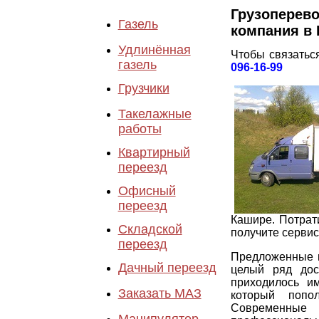
Грузопере
Газель
компания в
Удлинённая
Чтобы связатьс
газель
096-16-99
Грузчики
Такелажные
работы
Квартирный
переезд
Офисный
переезд
Кашире. Потрат
Складской
получите сервис
переезд
Предложенные н
Дачный переезд
целый ряд дос
приходилось и
Заказать МАЗ
который попо
Современные