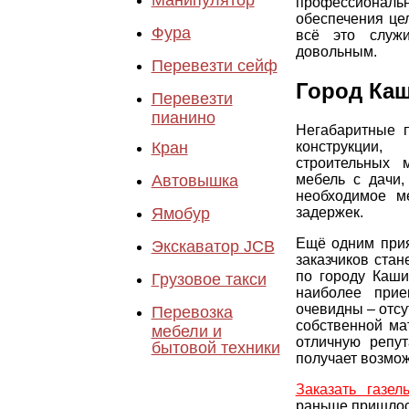
Манипулятор
профессионал
обеспечения цел
Фура
всё это служи
довольным.
Перевезти сейф
Город Каш
Перевезти
пианино
Негабаритные 
Кран
конструкции
строительных 
Автовышка
мебель с дачи,
необходимое м
Ямобур
задержек.
Ещё одним при
Экскаватор JCB
заказчиков стан
по городу Каши
Грузовое такси
наиболее при
очевидны – отсу
Перевозка
собственной ма
мебели и
отличную репу
бытовой техники
получает возмож
Заказать газел
раньше пришлось